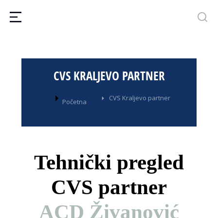
CVS KRALJEVO PARTNER
You are here:
CVS Kraljevo partner
Početna
Tehnički pregled
CVS partner
ACD Živanović