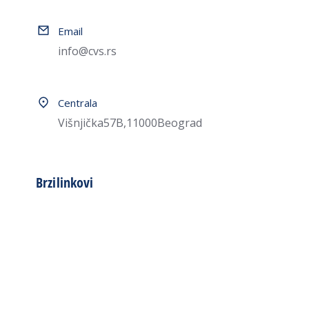
Email
info@cvs.rs
Centrala
Višnjička 57B, 11000 Beograd
Brzi linkovi