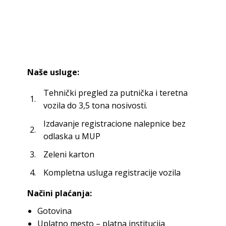
Naše usluge:
Tehnički pregled za putnička i teretna
1.
vozila do 3,5 tona nosivosti.
Izdavanje registracione nalepnice bez
2.
odlaska u MUP
3.
Zeleni karton
4.
Kompletna usluga registracije vozila
Načini plaćanja:
Gotovina
Uplatno mesto – platna institucija