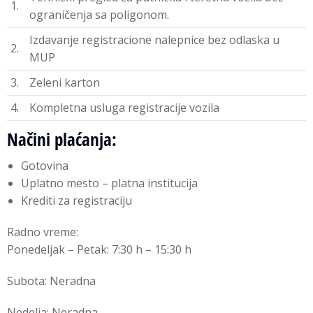
1.
ograničenja sa poligonom.
Izdavanje registracione nalepnice bez odlaska u
2.
MUP
3.
Zeleni karton
4.
Kompletna usluga registracije vozila
Načini plaćanja:
Gotovina
Uplatno mesto – platna institucija
Krediti za registraciju
Radno vreme:
Ponedeljak – Petak: 7:30 h – 15:30 h
Subota: Neradna
Nedelja: Neradna