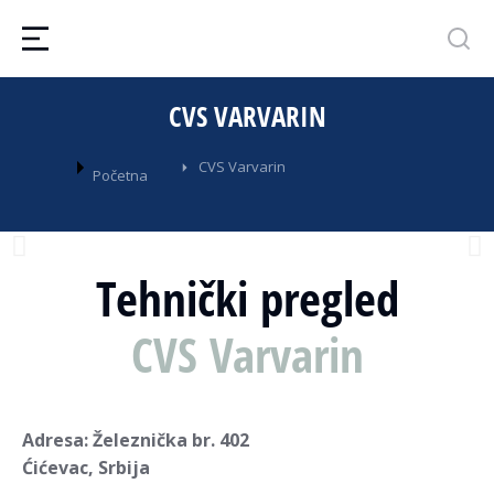
CVS VARVARIN
You are here:
CVS Varvarin
Početna
Tehnički pregled
CVS Varvarin
Adresa: Železnička br. 402
Ćićevac, Srbija