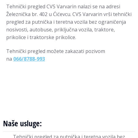
Tehnički pregled CVS Varvarin nalazi se na adresi
Železnička br. 402 u Ćićevcu. CVS Varvarin vrši tehnički
pregled za putnička i teretna vozila bez ograničenja
nosivosti, autobuse, priključna vozila, traktore,
prikolice i traktorske prikolice.
Tehnički pregled možete zakazati pozivom
na
066/8788-993
Naše usluge:
Tehnički pregled za putnička i teretna vozila bez